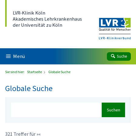
Direkt zum Inhalt
LVR-Klinik Köln
Akademisches Lehrkrankenhaus
der Universität zu Köln
Menü
Suche
Sie sind hier:
Startseite
Globale Suche
Globale Suche
Suchen
321 Treffer für »«