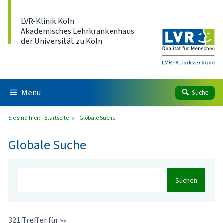
Direkt zum Inhalt
LVR-Klinik Köln
Akademisches Lehrkrankenhaus
der Universität zu Köln
Menü
Suche
Sie sind hier:
Startseite
Globale Suche
Globale Suche
Suchen
321 Treffer für »«