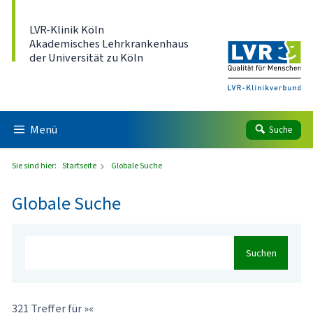
Direkt zum Inhalt
LVR-Klinik Köln
Akademisches Lehrkrankenhaus
der Universität zu Köln
Menü
Suche
Sie sind hier:
Startseite
Globale Suche
Globale Suche
Suchen
321 Treffer für »«