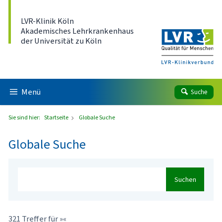
Direkt zum Inhalt
LVR-Klinik Köln
Akademisches Lehrkrankenhaus
der Universität zu Köln
Menü
Suche
Sie sind hier:
Startseite
Globale Suche
Globale Suche
Suchen
321 Treffer für »«