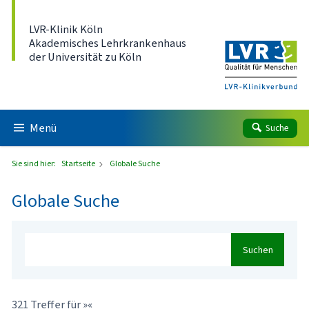
Direkt zum Inhalt
LVR-Klinik Köln
Akademisches Lehrkrankenhaus
der Universität zu Köln
Menü
Suche
Sie sind hier:
Startseite
Globale Suche
Globale Suche
Suchen
321 Treffer für »«