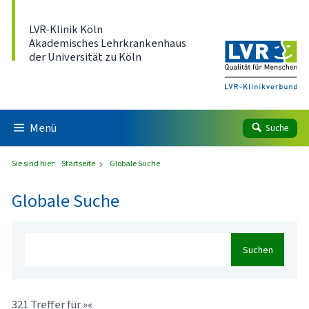
Direkt zum Inhalt
LVR-Klinik Köln
Akademisches Lehrkrankenhaus
der Universität zu Köln
Menü
Suche
Sie sind hier:
Startseite
Globale Suche
Globale Suche
Suchen
321 Treffer für »«