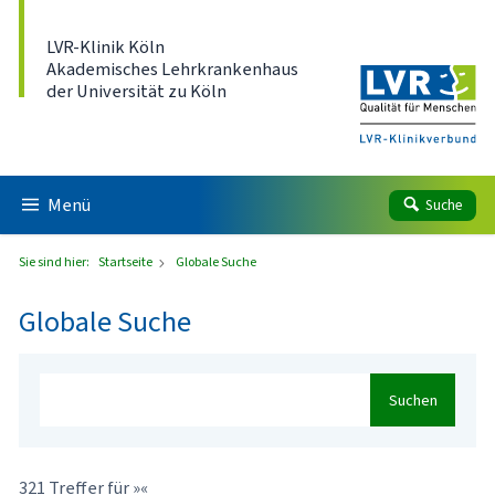
Direkt zum Inhalt
LVR-Klinik Köln
Akademisches Lehrkrankenhaus
der Universität zu Köln
Menü
Suche
Sie sind hier:
Startseite
Globale Suche
Globale Suche
Suchen
321 Treffer für »«