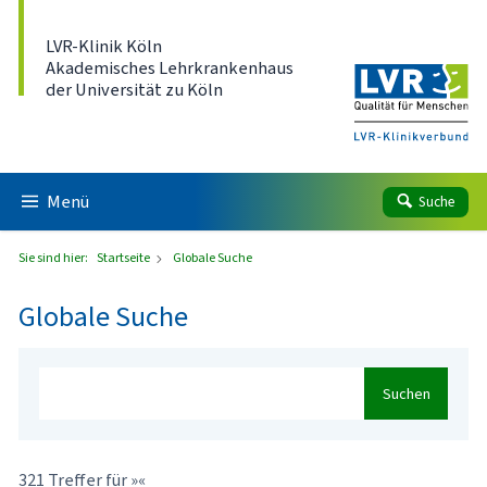
Direkt zum Inhalt
LVR-Klinik Köln
Akademisches Lehrkrankenhaus
der Universität zu Köln
Menü
Suche
Sie sind hier:
Startseite
Globale Suche
Globale Suche
Suchen
321 Treffer für »«