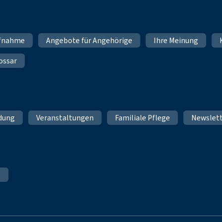
fnahme
Angebote für Angehörige
Ihre Meinung
ossar
ldung
Veranstaltungen
Familiale Pflege
Newslet
e