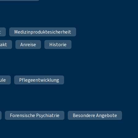
t
Medizinproduktesicherheit
akt
Anreise
Historie
ule
Pflegeentwicklung
Forensische Psychiatrie
Besondere Angebote