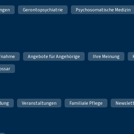
ungen
Gerontopsychiatrie
Psychosomatische Medizin
fnahme
Angebote für Angehörige
Ihre Meinung
ossar
ldung
Veranstaltungen
Familiale Pflege
Newslet