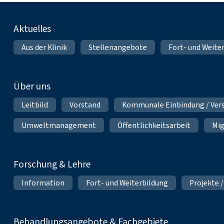
Fußnavigation
Aktuelles
Aus der Klinik
Stellenangebote
Fort- und Weite
Über uns
Leitbild
Vorstand
Kommunale Einbindung / Ver
Umweltmanagement
Öffentlichkeitsarbeit
Mig
Forschung & Lehre
Information
Fort- und Weiterbildung
Projekte /
Behandlungsangebote & Fachgebiete