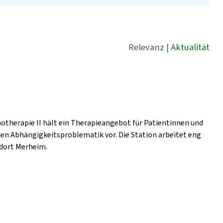
Relevanz
|
Aktualität
hotherapie II hält ein Therapieangebot für Patientinnen und
hen Abhängigkeitsproblematik vor. Die Station arbeitet eng
dort Merheim.