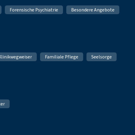
Forensische Psychiatrie
Besondere Angebote
Klinikwegweiser
Familiale Pflege
Seelsorge
ter