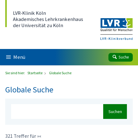
Direkt zum Inhalt
LVR-Klinik Köln
Akademisches Lehrkrankenhaus
der Universität zu Köln
Menü
Suche
Sie sind hier:
Startseite
Globale Suche
Globale Suche
Suchen
321 Treffer für »«