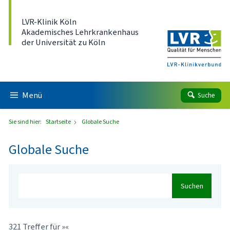
Direkt zum Inhalt
LVR-Klinik Köln
Akademisches Lehrkrankenhaus
der Universität zu Köln
Menü
Suche
Sie sind hier:
Startseite
Globale Suche
Globale Suche
Suchen
321 Treffer für »«