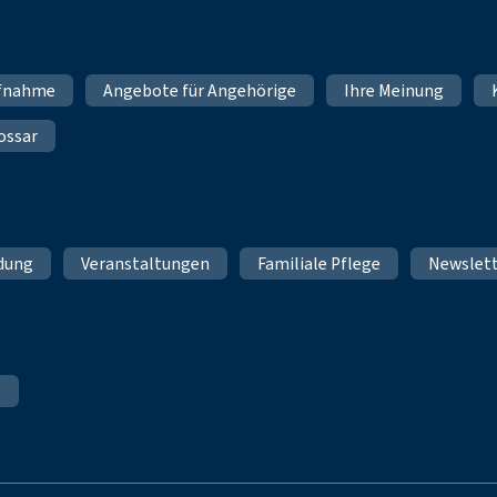
fnahme
Angebote für Angehörige
Ihre Meinung
ossar
ldung
Veranstaltungen
Familiale Pflege
Newslet
e