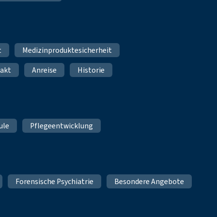
t
Medizinproduktesicherheit
akt
Anreise
Historie
ule
Pflegeentwicklung
Forensische Psychiatrie
Besondere Angebote