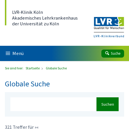
Direkt zum Inhalt
LVR-Klinik Köln
Akademisches Lehrkrankenhaus
der Universität zu Köln
Menü
Suche
Sie sind hier:
Startseite
Globale Suche
Globale Suche
Suchen
321 Treffer für »«