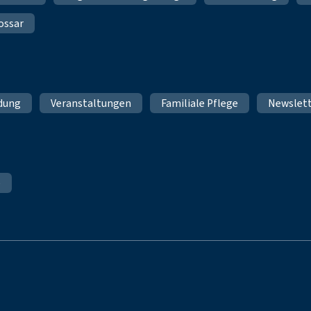
ossar
ldung
Veranstaltungen
Familiale Pflege
Newslet
e