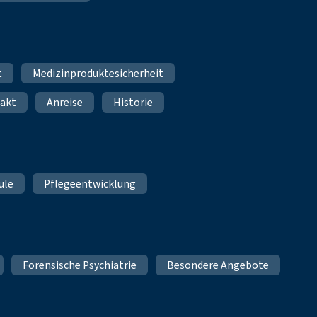
t
Medizinproduktesicherheit
akt
Anreise
Historie
ule
Pflegeentwicklung
Forensische Psychiatrie
Besondere Angebote