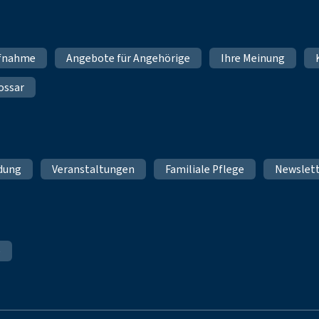
fnahme
Angebote für Angehörige
Ihre Meinung
ossar
ldung
Veranstaltungen
Familiale Pflege
Newslet
e