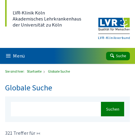
Direkt zum Inhalt
LVR-Klinik Köln
Akademisches Lehrkrankenhaus
der Universität zu Köln
Menü
Suche
Sie sind hier:
Startseite
Globale Suche
Globale Suche
Suchen
321 Treffer für »«