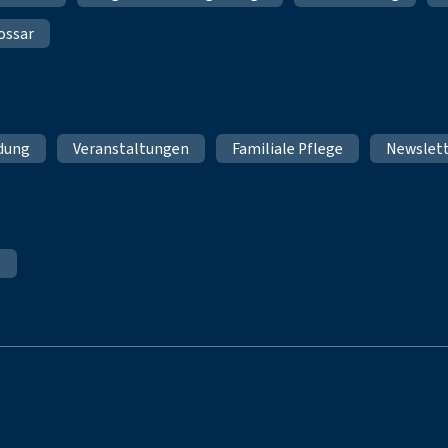
ossar
ldung
Veranstaltungen
Familiale Pflege
Newslet
e