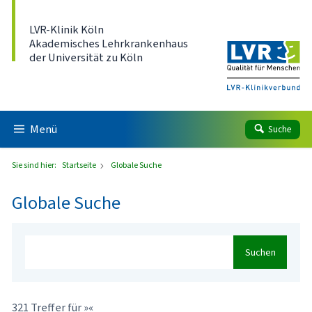
Direkt zum Inhalt
LVR-Klinik Köln
Akademisches Lehrkrankenhaus
der Universität zu Köln
Menü
Suche
Sie sind hier:
Startseite
Globale Suche
Globale Suche
Suchen
321 Treffer für »«