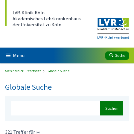
Direkt zum Inhalt
LVR-Klinik Köln
Akademisches Lehrkrankenhaus
der Universität zu Köln
Menü
Suche
Sie sind hier:
Startseite
Globale Suche
Globale Suche
Suchen
321 Treffer für »«