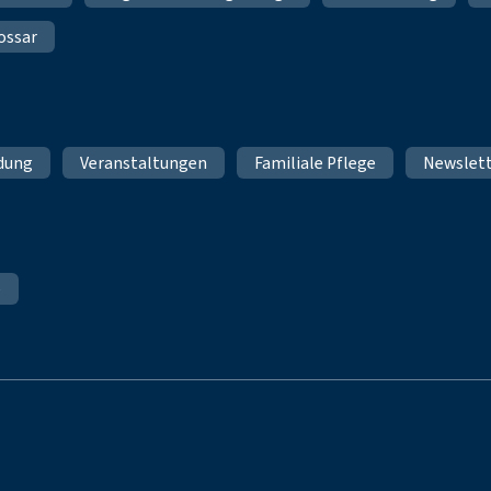
ossar
ldung
Veranstaltungen
Familiale Pflege
Newslet
e