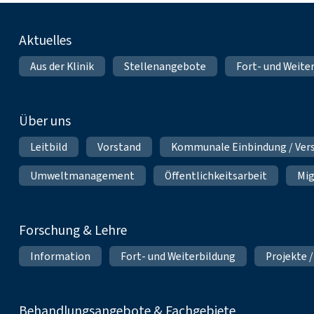
Fußnavigation
Aktuelles
Aus der Klinik
Stellenangebote
Fort- und Weite
Über uns
Leitbild
Vorstand
Kommunale Einbindung / Ver
Umweltmanagement
Öffentlichkeitsarbeit
Mig
Forschung & Lehre
Information
Fort- und Weiterbildung
Projekte /
Behandlungsangebote & Fachgebiete