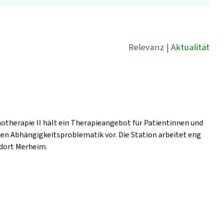
Relevanz
|
Aktualität
hotherapie II hält ein Therapieangebot für Patientinnen und
hen Abhängigkeitsproblematik vor. Die Station arbeitet eng
dort Merheim.