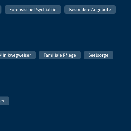
Forensische Psychiatrie
Besondere Angebote
Klinikwegweiser
Familiale Pflege
Seelsorge
ter