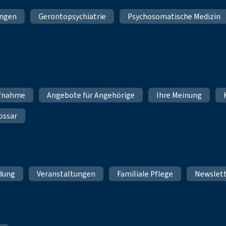
ungen
Gerontopsychiatrie
Psychosomatische Medizin
fnahme
Angebote für Angehörige
Ihre Meinung
ossar
ldung
Veranstaltungen
Familiale Pflege
Newslet