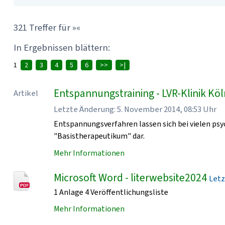
321 Treffer für »«
In Ergebnissen blättern:
1
2
3
4
5
6
>>
>|
Entspannungstraining - LVR-Klinik Kö
Artikel
Letzte Änderung: 5. November 2014, 08:53 Uhr
Entspannungsverfahren lassen sich bei vielen psy
"Basistherapeutikum" dar.
Mehr Informationen
Microsoft Word - literwebsite2024
Letz
1 Anlage 4 Veröffentlichungsliste
Mehr Informationen