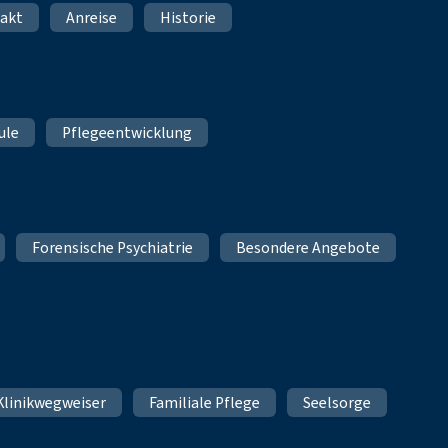
akt
Anreise
Historie
ule
Pflegeentwicklung
Forensische Psychiatrie
Besondere Angebote
Klinikwegweiser
Familiale Pflege
Seelsorge