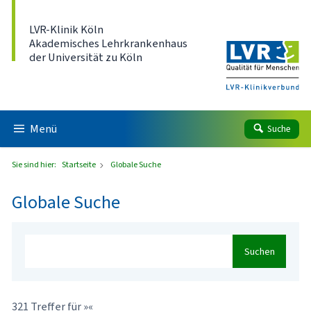
Direkt zum Inhalt
LVR-Klinik Köln
Akademisches Lehrkrankenhaus
der Universität zu Köln
Menü
Suche
Sie sind hier:
Startseite
Globale Suche
Globale Suche
Suchen
321 Treffer für »«