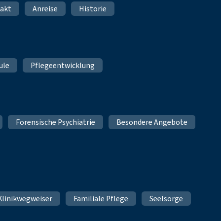
akt
Anreise
Historie
ule
Pflegeentwicklung
Forensische Psychiatrie
Besondere Angebote
Klinikwegweiser
Familiale Pflege
Seelsorge