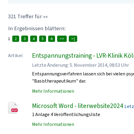
321 Treffer für »«
In Ergebnissen blättern:
1
2
3
4
5
6
>>
>|
Entspannungstraining - LVR-Klinik Kö
Artikel
Letzte Änderung: 5. November 2014, 08:53 Uhr
Entspannungsverfahren lassen sich bei vielen psy
"Basistherapeutikum" dar.
Mehr Informationen
Microsoft Word - literwebsite2024
Letz
1 Anlage 4 Veröffentlichungsliste
Mehr Informationen