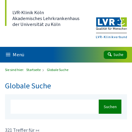
Direkt zum Inhalt
LVR-Klinik Köln
Akademisches Lehrkrankenhaus
der Universität zu Köln
Menü
Suche
Sie sind hier:
Startseite
Globale Suche
Globale Suche
Suchen
321 Treffer für »«