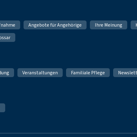
fnahme
Angebote für Angehörige
Ihre Meinung
ossar
ldung
Veranstaltungen
Familiale Pflege
Newslet
e