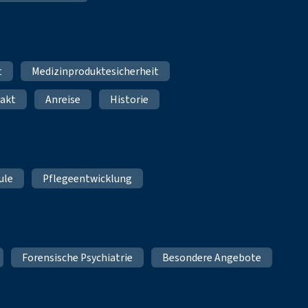
t
Medizinproduktesicherheit
akt
Anreise
Historie
ule
Pflegeentwicklung
Forensische Psychiatrie
Besondere Angebote