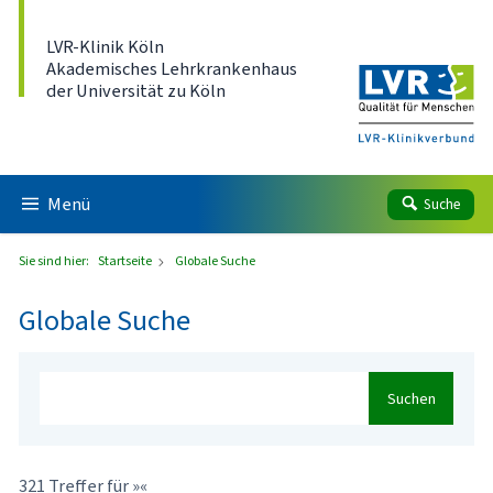
Direkt zum Inhalt
LVR-Klinik Köln
Akademisches Lehrkrankenhaus
der Universität zu Köln
Menü
Suche
Sie sind hier:
Startseite
Globale Suche
Globale Suche
Suchen
321 Treffer für »«