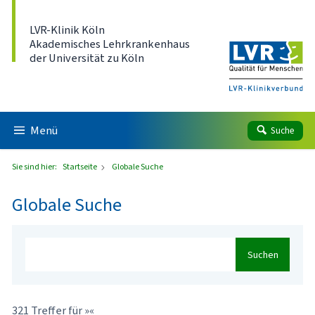
Direkt zum Inhalt
LVR-Klinik Köln
Akademisches Lehrkrankenhaus
der Universität zu Köln
Menü
Suche
Sie sind hier:
Startseite
Globale Suche
Globale Suche
Suchen
321 Treffer für »«