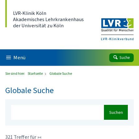
Direkt zum Inhalt
LVR-Klinik Köln
Akademisches Lehrkrankenhaus
der Universität zu Köln
Menü
Suche
Sie sind hier:
Startseite
Globale Suche
Globale Suche
Suchen
321 Treffer für »«