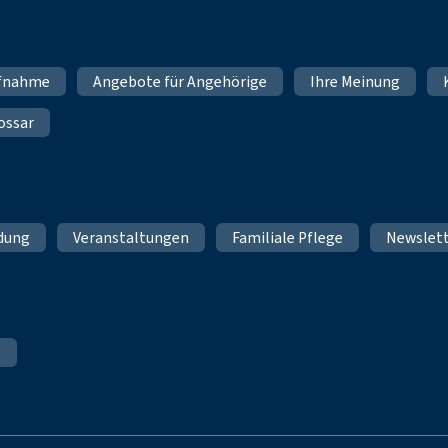
fnahme
Angebote für Angehörige
Ihre Meinung
ossar
ldung
Veranstaltungen
Familiale Pflege
Newslet
e