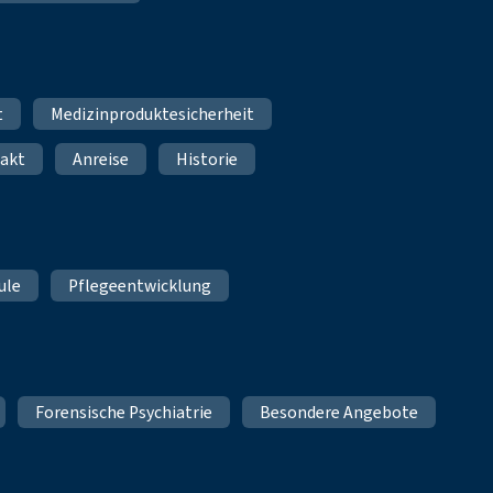
t
Medizinproduktesicherheit
akt
Anreise
Historie
ule
Pflegeentwicklung
Forensische Psychiatrie
Besondere Angebote