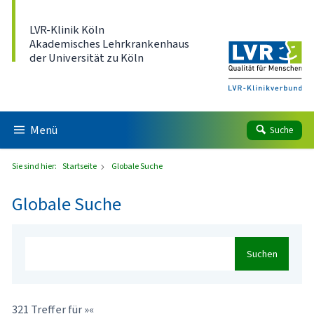
Direkt zum Inhalt
LVR-Klinik Köln
Akademisches Lehrkrankenhaus
der Universität zu Köln
Menü
Suche
Sie sind hier:
Startseite
Globale Suche
Globale Suche
Suchen
321 Treffer für »«