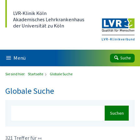
Direkt zum Inhalt
LVR-Klinik Köln
Akademisches Lehrkrankenhaus
der Universität zu Köln
Menü
Suche
Sie sind hier:
Startseite
Globale Suche
Globale Suche
Suchen
321 Treffer für »«