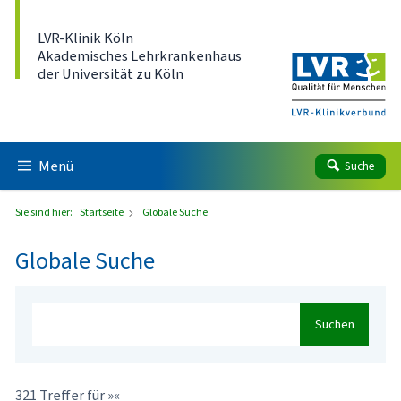
Direkt zum Inhalt
LVR-Klinik Köln
Akademisches Lehrkrankenhaus
der Universität zu Köln
Menü
Suche
Sie sind hier:
Startseite
Globale Suche
Globale Suche
Suchen
321 Treffer für »«