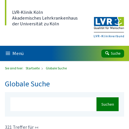
Direkt zum Inhalt
LVR-Klinik Köln
Akademisches Lehrkrankenhaus
der Universität zu Köln
Menü
Suche
Sie sind hier:
Startseite
Globale Suche
Globale Suche
Suchen
321 Treffer für »«