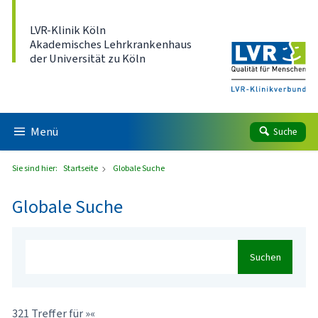
Direkt zum Inhalt
LVR-Klinik Köln
Akademisches Lehrkrankenhaus
der Universität zu Köln
Menü
Suche
Sie sind hier:
Startseite
Globale Suche
Globale Suche
Suchen
321 Treffer für »«