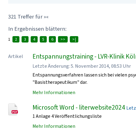
321 Treffer für »«
In Ergebnissen blättern:
1
2
3
4
5
6
>>
>|
Entspannungstraining - LVR-Klinik Kö
Artikel
Letzte Änderung: 5. November 2014, 08:53 Uhr
Entspannungsverfahren lassen sich bei vielen psy
"Basistherapeutikum" dar.
Mehr Informationen
Microsoft Word - literwebsite2024
Letz
1 Anlage 4 Veröffentlichungsliste
Mehr Informationen