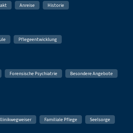
akt
Anreise
Historie
ule
Pflegeentwicklung
Forensische Psychiatrie
Besondere Angebote
Klinikwegweiser
Familiale Pflege
Seelsorge