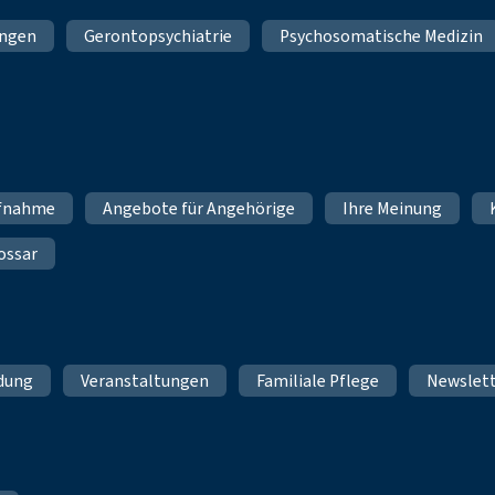
ungen
Gerontopsychiatrie
Psychosomatische Medizin
fnahme
Angebote für Angehörige
Ihre Meinung
ossar
ldung
Veranstaltungen
Familiale Pflege
Newslet