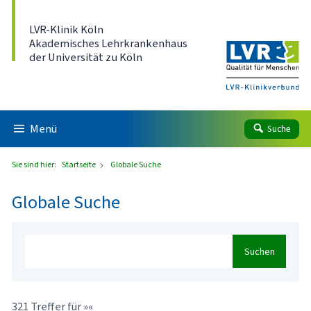
Direkt zum Inhalt
LVR-Klinik Köln
Akademisches Lehrkrankenhaus
der Universität zu Köln
Menü
Suche
Sie sind hier:
Startseite
Globale Suche
Globale Suche
Suchen
321 Treffer für »«