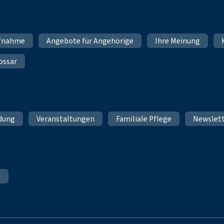
fnahme
Angebote für Angehörige
Ihre Meinung
ossar
ldung
Veranstaltungen
Familiale Pflege
Newslet
e