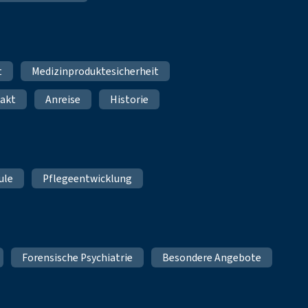
t
Medizinproduktesicherheit
akt
Anreise
Historie
ule
Pflegeentwicklung
Forensische Psychiatrie
Besondere Angebote