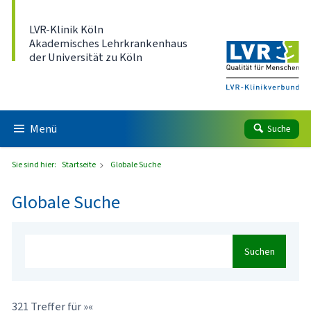
Direkt zum Inhalt
LVR-Klinik Köln
Akademisches Lehrkrankenhaus
der Universität zu Köln
Menü
Suche
Sie sind hier:
Startseite
Globale Suche
Globale Suche
Suchen
321 Treffer für »«