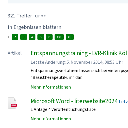
321 Treffer für »«
In Ergebnissen blättern:
1
2
3
4
5
6
>>
>|
Entspannungstraining - LVR-Klinik Kö
Artikel
Letzte Änderung: 5. November 2014, 08:53 Uhr
Entspannungsverfahren lassen sich bei vielen psy
"Basistherapeutikum" dar.
Mehr Informationen
Microsoft Word - literwebsite2024
Letz
1 Anlage 4 Veröffentlichungsliste
Mehr Informationen