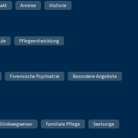
akt
Anreise
Historie
ule
Pflegeentwicklung
Forensische Psychiatrie
Besondere Angebote
Klinikwegweiser
Familiale Pflege
Seelsorge