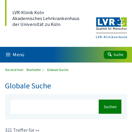
Direkt zum Inhalt
LVR-Klinik Köln
Akademisches Lehrkrankenhaus
der Universität zu Köln
Menü
Suche
Sie sind hier:
Startseite
Globale Suche
Globale Suche
Suchen
321 Treffer für »«