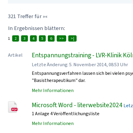
321 Treffer für »«
In Ergebnissen blättern:
1
2
3
4
5
6
>>
>|
Entspannungstraining - LVR-Klinik Kö
Artikel
Letzte Änderung: 5. November 2014, 08:53 Uhr
Entspannungsverfahren lassen sich bei vielen psy
"Basistherapeutikum" dar.
Mehr Informationen
Microsoft Word - literwebsite2024
Letz
1 Anlage 4 Veröffentlichungsliste
Mehr Informationen