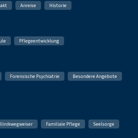
akt
Anreise
Historie
ule
Pflegeentwicklung
Forensische Psychiatrie
Besondere Angebote
Klinikwegweiser
Familiale Pflege
Seelsorge