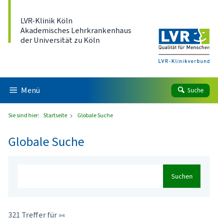
Direkt zum Inhalt
LVR-Klinik Köln
Akademisches Lehrkrankenhaus
der Universität zu Köln
Menü
Suche
Sie sind hier:
Startseite
Globale Suche
Globale Suche
Suchen
321 Treffer für »«