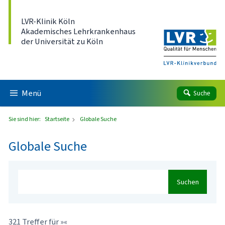
Direkt zum Inhalt
LVR-Klinik Köln
Akademisches Lehrkrankenhaus
der Universität zu Köln
Menü
Suche
Sie sind hier:
Startseite
Globale Suche
Globale Suche
Suchen
321 Treffer für »«