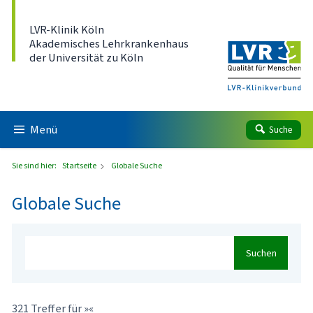
Direkt zum Inhalt
LVR-Klinik Köln
Akademisches Lehrkrankenhaus
der Universität zu Köln
Menü
Suche
Sie sind hier:
Startseite
Globale Suche
Globale Suche
Suchen
321 Treffer für »«