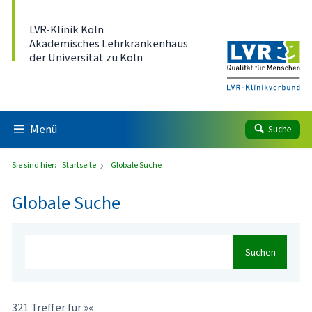
Direkt zum Inhalt
LVR-Klinik Köln
Akademisches Lehrkrankenhaus
der Universität zu Köln
Menü
Suche
Sie sind hier:
Startseite
Globale Suche
Globale Suche
Suchen
321 Treffer für »«