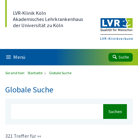
Direkt zum Inhalt
LVR-Klinik Köln
Akademisches Lehrkrankenhaus
der Universität zu Köln
Menü
Suche
Sie sind hier:
Startseite
Globale Suche
Globale Suche
Suchen
321 Treffer für »«