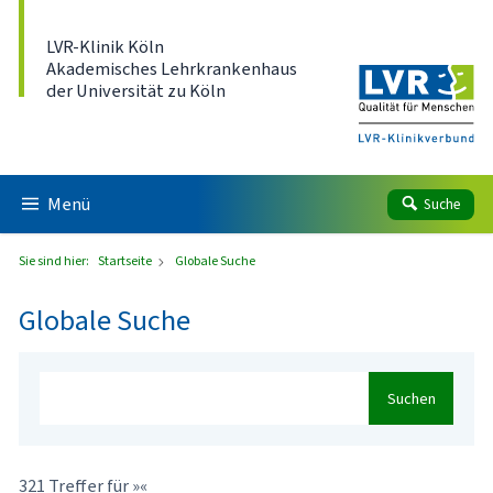
Direkt zum Inhalt
LVR-Klinik Köln
Akademisches Lehrkrankenhaus
der Universität zu Köln
Menü
Suche
Sie sind hier:
Startseite
Globale Suche
Globale Suche
Suchen
321 Treffer für »«